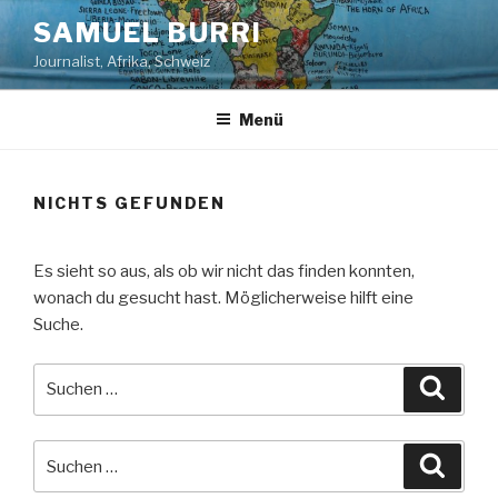
Zum
SAMUEL BURRI
Inhalt
Journalist, Afrika, Schweiz
springen
Menü
NICHTS GEFUNDEN
Es sieht so aus, als ob wir nicht das finden konnten,
wonach du gesucht hast. Möglicherweise hilft eine
Suche.
Suche
Suche
nach:
Suche
Suche
nach: